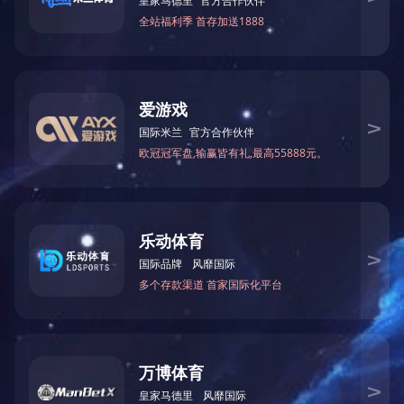
分类：
可持续发展
发布时间：
2021-03-02 16:35:57
访问量：
0
概要:
概要:
详情
联创电子将集中资源做大千亿体育-千亿qianyi(中国) ，把核心技
术、优强产品迅速转化为规模和效益；多种方式稳健发展显示产
业，引入新的增量资金和合作伙伴，实现裂变扩张和良性发展；
资本运作壮大投资产业，实现电声、芯片两个投资企业新产业、
新业务的快速发展。
销售服务
光学产品市场联系人
市场总监：刘凯旋
联系电话：0791-88165837
移动手机：13699524244
服务邮箱：kx_liu@wellnessalternatives-stl.com
公司地址：江西省南昌市高新开发区京东大道1699号